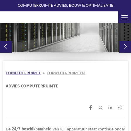
COMPUTERRUIMTE ADVIES, BOUW & OPTIMALISATIE
Ga
direct
naar
de
hoofdinhoud
COMPUTERRUIMTE
»
COMPUTERRUIMTEN
ADVIES COMPUTERRUIMTE
D
D
S
D
e
e
h
e
l
e
a
l
e
l
r
e
n
e
n
De
24/7 beschikbaarheid
van ICT apparatuur staat continue onder