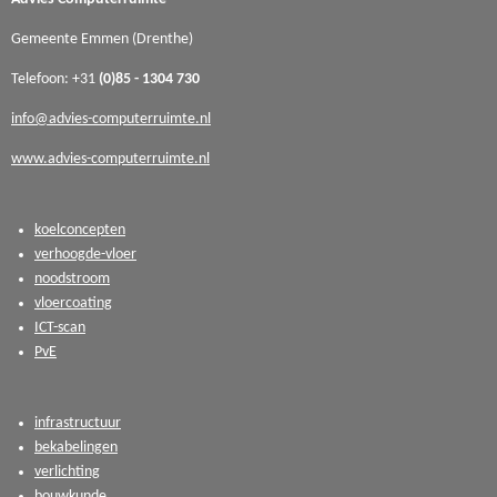
Gemeente Emmen (Drenthe)
Telefoon: +31
(0)85 - 1304 730
info@advies-computerruimte.nl
www.advies-computerruimte.nl
koelconcepten
verhoogde-vloer
noodstroom
vloercoating
ICT-scan
PvE
infrastructuur
bekabelingen
verlichting
bouwkunde