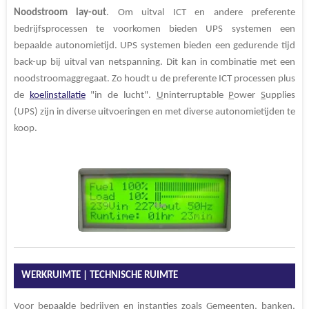
n
e
n
Noodstroom
lay-out
. Om uitval ICT en andere preferente
bedrijfsprocessen te voorkomen bieden UPS systemen een
bepaalde autonomietijd.
UPS systemen bieden een gedurende tijd
back-up bij uitval van netspanning. Dit kan in combinatie met een
noodstroomaggregaat. Zo houdt u de preferente ICT processen plus
de
koelinstallatie
"in de lucht".
U
ninterruptable
P
ower
S
upplies
(UPS) zijn in diverse uitvoeringen en met diverse autonomietijden te
koop.
WERKRUIMTE | TECHNISCHE RUIMTE
Voor bepaalde bedrijven en instanties zoals Gemeenten, banken,