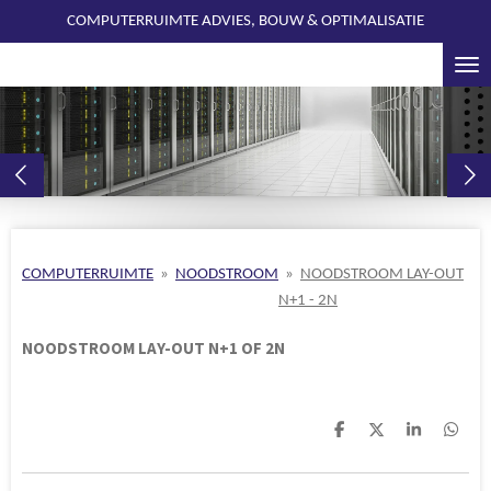
COMPUTERRUIMTE ADVIES, BOUW & OPTIMALISATIE
Ga
direct
naar
de
hoofdinhoud
COMPUTERRUIMTE
»
NOODSTROOM
»
NOODSTROOM LAY-OUT
N+1 - 2N
NOODSTROOM LAY-OUT N+1 OF 2N
D
D
S
D
e
e
h
e
l
e
a
l
e
l
r
e