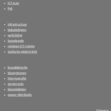
ICT-scan
PvE
infrastructuur
bekabelingen
verlichting
bouwkunde
reinigen-ICT-ruimte
statische-elektriciteit
branddetectie
blussystemen
thermografie
serverracks
blusmiddelen
power-distributie
Ontwerp