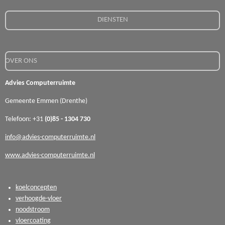
DIENSTEN
OVER ONS
Advies Computerruimte
Gemeente Emmen (Drenthe)
Telefoon: +31
(0)85 - 1304 730
info@advies-computerruimte.nl
www.advies-computerruimte.nl
koelconcepten
verhoogde-vloer
noodstroom
vloercoating