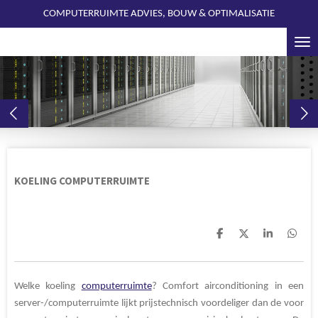
COMPUTERRUIMTE ADVIES, BOUW & OPTIMALISATIE
Ga
direct
naar
de
hoofdinhoud
KOELING COMPUTERRUIMTE
D
D
S
D
e
e
h
e
l
e
a
l
e
l
r
e
n
e
n
Welke koeling
computerruimte
? Comfort airconditioning in een
server-/computerruimte lijkt prijstechnisch voordeliger dan de voor