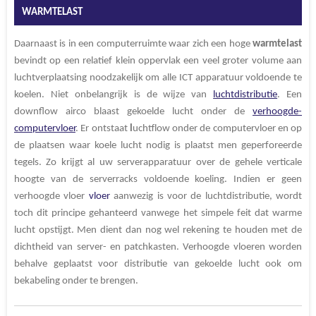
WARMTELAST
Daarnaast is in een computerruimte waar zich een hoge
warmtelast
bevindt op een relatief klein oppervlak een veel groter volume aan
luchtverplaatsing noodzakelijk om alle ICT apparatuur voldoende te
koelen. Niet onbelangrijk is de wijze van
luchtdistributie
. Een
downflow airco blaast gekoelde lucht onder de
verhoogde-
computervloer
. Er ontstaat
l
uchtflow onder de computervloer en op
de plaatsen waar koele lucht nodig is plaatst men geperforeerde
tegels. Zo krijgt al uw serverapparatuur over de gehele verticale
hoogte van de serverracks voldoende koeling. Indien er geen
verhoogde vloer
vloer
aanwezig is voor de luchtdistributie, wordt
toch dit principe gehanteerd vanwege het simpele feit dat warme
lucht opstijgt. Men dient dan nog wel rekening te houden met de
dichtheid van server- en patchkasten
. Verhoogde vloeren worden
behalve geplaatst voor distributie van gekoelde lucht ook om
bekabeling onder te brengen.