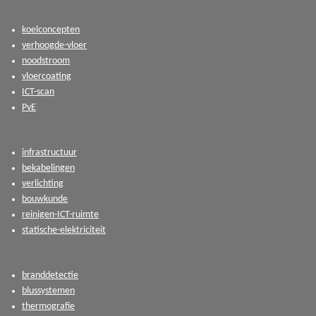
koelconcepten
verhoogde-vloer
noodstroom
vloercoating
ICT-scan
PvE
infrastructuur
bekabelingen
verlichting
bouwkunde
reinigen-ICT-ruimte
statische-elektriciteit
branddetectie
blussystemen
thermografie