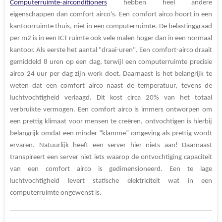
Computerruimte-airconditioners
hebben heel andere
eigenschappen dan comfort airco's. Een comfort airco hoort in een
kantoorruimte thuis, niet in een computerruimte. De belastinggraad
per m2 is in een ICT ruimte ook vele malen hoger dan in een normaal
kantoor. Als eerste het aantal "draai-uren". Een comfort-airco draait
gemiddeld 8 uren op een dag, terwijl een computerruimte precisie
airco 24 uur per dag zijn werk doet. Daarnaast is het belangrijk te
weten dat een comfort airco naast de temperatuur, tevens de
luchtvochtigheid verlaagd. Dit kost circa 20% van het totaal
verbruikte vermogen. Een comfort airco is immers ontworpen om
een prettig klimaat voor mensen te creëren, ontvochtigen is hierbij
belangrijk omdat een minder “klamme” omgeving als prettig wordt
ervaren. Natuurlijk heeft een server hier niets aan! Daarnaast
transpireert een server niet iets waarop de ontvochtiging capaciteit
van een comfort airco is gedimensioneerd. Een te lage
luchtvochtigheid levert statische elektriciteit wat in een
computerruimte ongewenst is.