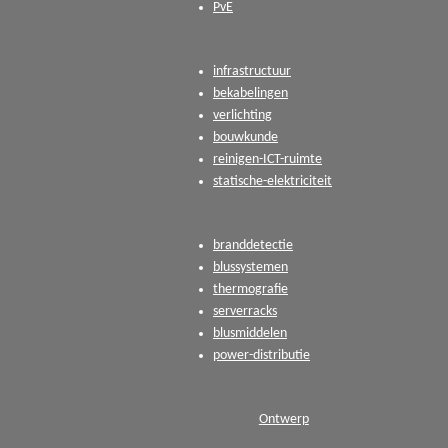
PvE
infrastructuur
bekabelingen
verlichting
bouwkunde
reinigen-ICT-ruimte
statische-elektriciteit
branddetectie
blussystemen
thermografie
serverracks
blusmiddelen
power-distributie
Ontwerp