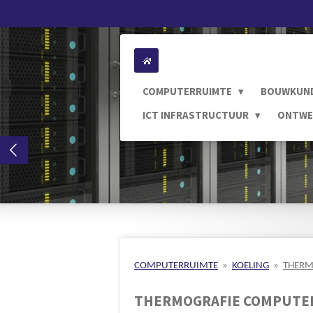
Ga
direct
naar
de
hoofdinhoud
COMPUTERRUIMTE
BOUWKUN
ICT INFRASTRUCTUUR
ONTWE
COMPUTERRUIMTE
»
KOELING
»
THERM
THERMOGRAFIE COMPUTE