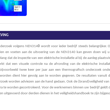
EVING
nderzoek volgens NEN314
0
wordt voor ieder bedrijf steeds belangrijker. O
anden en voeten aan de uitvoering van de NEN3140 kan geven doen wij u
ang dat de inspectie van een elektrische installatie al bij de aanleg plaatsv
 dat een visuele controle na de afronding van de elektrische installat
k, bijvoorbeeld twee keer per jaar aan een thermografisch onderzoek ond
n worden dient hier gevolg aan te worden gegeven. De resultaten vanuit 
zoek worden adviezen aan de hand gedaan. Ook de (brand)veiligheid van v
 te worden gecontroleerd. Voor de werknemers binnen uw bedrijf geldt de
en uitgevoerd door derden dienen in het veiligheidshandboek te zijn bijges