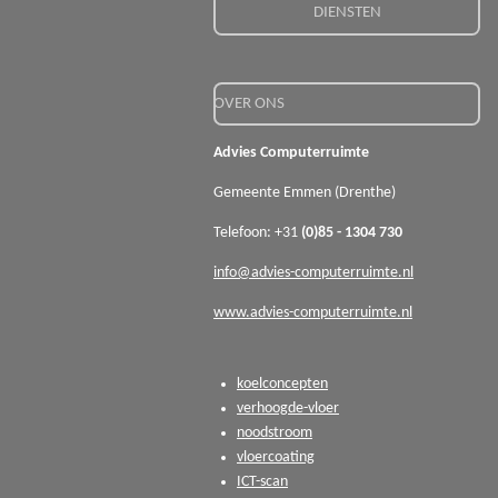
DIENSTEN
OVER ONS
Advies Computerruimte
Gemeente Emmen (Drenthe)
Telefoon: +31
(0)85 - 1304 730
info@advies-computerruimte.nl
www.advies-computerruimte.nl
koelconcepten
verhoogde-vloer
noodstroom
vloercoating
ICT-scan