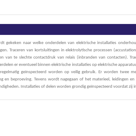
dt gekeken naar welke onderdelen van elektrische installaties onderh
en. Traceren van kortsluitingen in elektrolytische processen (accustation
n van te slechte contactdruk van relais (inbranden van contacten). Tr
rdelen er eventueel binnen elektrische installaties op elektrische apparat
 regelmatig geïnspecteerd worden op veilig gebruik. Er worden twee m
ng en beproeving. Tevens wordt nagegaan of het materieel, leidingen en b
igheden. Installaties of delen worden grondig geïnspecteerd voordat zij i