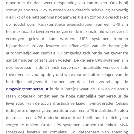
omvormer die daar weer netspanning van kan maken. Ook is bij
sommige soorten UPS systemen een detectie schakeling aanwezig
die kijkt of de netspanning nog aanwezig is en zonodig overschakelt
op noodstroom. Karakteristieke eigenschappen van een UPS zijn
het maximaal te leveren vermogen en de maximale tijd waarover dit
vermogen geleverd kan worden. UPS systemen kunnen
bijvoorbeeld 20kVa leveren en afhankelijk van de benodigde
autonomietijd een centrale ICT omgeving gedurende het gewenste
aantal minuten of zelfs uren voeden. De kleinere UPS systemen zijn
ook leverbaar in de 19 inch serverrack mountable versies en de
tower versies voor op de grond waarvoor ook uitbreidingen van de
batterijen uitgevoerd kunnen worden. Let vooral op de
omgevingstemperatuur
in de ruimte(n) waar de UPS en de accu's
staan opgesteld omdat een te hoge ruimtelijke temperatuur de
levensduur van de accu's drastisch verlaagd. Twintig graden Celsius
is de juiste omgevingstemperatuur voor een UPS installatie. En als u
daarnaast een UPS onderhoudscontract heeft hoeft u zich geen
zorgen te maken. Grote UPS systemen kunnen tot enkele MvA
(MegaVA) leveren en complete ISP, datacenters van spanning