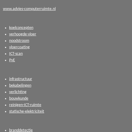
www.advies-computerruimte.nl
koelconcepten
verhoogde-vloer
noodstroom
vloercoating
ICT-scan
PvE
infrastructuur
bekabelingen
verlichting
bouwkunde
reinigen-ICT-ruimte
statische-elektriciteit
branddetectie