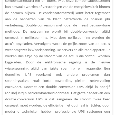
compensatiebatterijen en filters. Met deze compensatiebatterijen
kan bewaakt worden of verstoringen van de energiekwaliteit binnen
de normen blijven. De condensatorbatterij komt beter tegemoet
aan de behoeften van de klant betreffende de cosinus phi
verbetering. Double-conversion methode: de meest betrouwbare
methode. De netspanning wordt bij double-conversion altijd
omgezet in gelijkspanning. Met deze gelijkspanning worden de
accu's opgeladen. Vervolgens wordt de gelijkstroom van de accu's
weer omgezet in wisselspanning. De servers en alle rand apparatuur
werken dus altijd op de stroom van de accu's die continu worden
bijgeladen. Door de elektronische regeling is de nieuwe
wisselspanning altijd van juiste spanning en frequentie. Een
dergelijke UPS voorkomt ook andere problemen dan
spanningsuitval zoals korte powerdips, pieken, netvervuiling
enzovoort. Doordat een double conversion UPS altijd in bedrijf
(online) is zijn betrouwbaarheid optimaal. Het grote nadeel van een
double-conversion UPS is dat aangezien de stroom twee keer
omgezet moet worden, de efficiëntie niet optimaal is. Echter, door
moderne technieken hebben professionele UPS systemen een