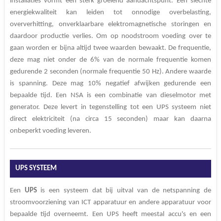
installaties vormt een sterk groeiend aandachtspunt. Een slechte
energiekwaliteit kan leiden tot onnodige overbelasting,
oververhitting, onverklaarbare elektromagnetische storingen en
daardoor productie verlies. Om op noodstroom voeding over te
gaan worden er bijna altijd twee waarden bewaakt. De frequentie,
deze mag niet onder de 6% van de normale frequentie komen
gedurende 2 seconden (normale frequentie 50 Hz). Andere waarde
is spanning. Deze mag 10% negatief afwijken gedurende een
bepaalde tijd. Een NSA is een combinatie van dieselmotor met
generator. Deze levert in tegenstelling tot een UPS systeem niet
direct elektriciteit (na circa 15 seconden) maar kan daarna
onbeperkt voeding leveren.
UPS SYSTEEM
Een
UPS
is een systeem dat bij uitval van de netspanning de
stroomvoorziening van ICT apparatuur en andere apparatuur voor
bepaalde tijd overneemt. Een UPS heeft meestal accu's en een