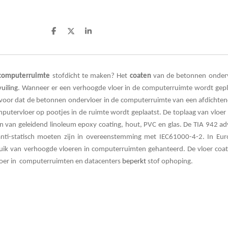
D
D
S
e
e
h
l
e
a
e
l
r
n
e
computerruimte
stofdicht te maken? Het
coaten
van de betonnen onderv
uiling
. Wanneer er een verhoogde vloer in de computerruimte wordt gepla
ervoor dat de betonnen ondervloer in de computerruimte van een afdichten
utervloer op pootjes in de ruimte wordt geplaatst. De toplaag van vloer 
n van geleidend linoleum epoxy coating, hout, PVC en glas. De TIA 942 adv
nti-statisch moeten zijn in overeenstemming met IEC61000-4-2. In Eu
bruik van verhoogde vloeren in computerruimten gehanteerd. De vloer co
loer in computerruimten en datacenters
beperkt
stof ophoping.