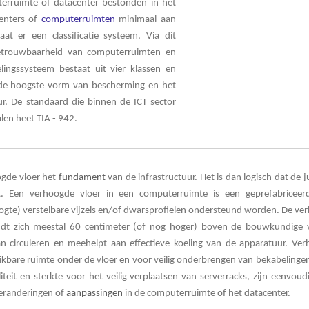
rruimte of datacenter bestonden in het
centers of
computerruimten
minimaal aan
t er een classificatie systeem. Via dit
etrouwbaarheid van computerruimten en
elingssysteem bestaat uit vier klassen en
 de hoogste
vorm van bescherming en het
uur. De standaard die binnen de ICT sector
len heet TIA - 942.
gde vloer het
fundament
van de infrastructuur. Het is dan logisch dat de j
 Een verhoogde vloer in een computerruimte is een geprefabriceer
oogte) verstelbare vijzels en/of dwarsprofielen ondersteund worden. De ver
dt zich meestal 60 centimeter (of nog hoger) boven de bouwkundige v
an circuleren en meehelpt aan effectieve koeling van de apparatuur. Ve
ikbare ruimte onder de vloer en voor veilig onderbrengen van bekabelinge
eit en sterkte voor het veilig verplaatsen van serverracks, zijn eenvoud
 veranderingen of
aanpassingen
in de computerruimte of het datacenter.