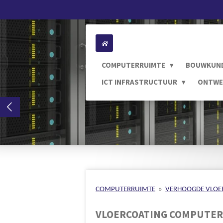
Ga
direct
naar
de
hoofdinhoud
COMPUTERRUIMTE
BOUWKUN
ICT INFRASTRUCTUUR
ONTWE
COMPUTERRUIMTE
»
VERHOOGDE VLOE
VLOERCOATING COMPUTE