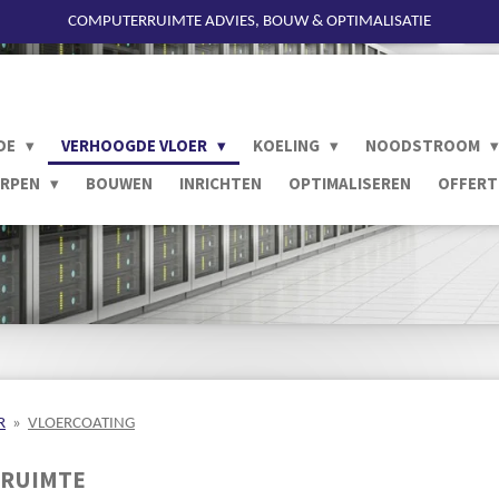
COMPUTERRUIMTE ADVIES, BOUW & OPTIMALISATIE
DE
VERHOOGDE VLOER
KOELING
NOODSTROOM
RPEN
BOUWEN
INRICHTEN
OPTIMALISEREN
OFFERT
R
»
VLOERCOATING
RRUIMTE