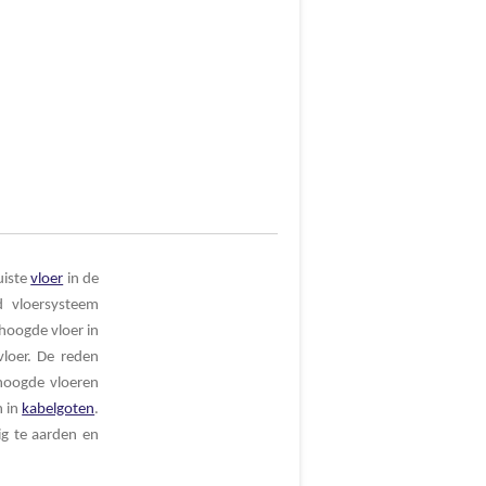
uiste
vloer
in de
d vloersysteem
hoogde vloer in
loer. De reden
rhoogde vloeren
n in
kabelgoten
.
ig te aarden en