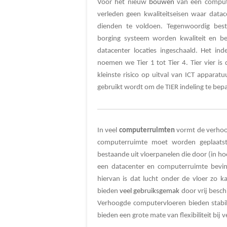
Voor het nieuw
bouwen
van een compute
verleden geen kwaliteitseisen waar data
dienden te voldoen. Tegenwoordig bestaa
borging systeem worden kwaliteit en b
datacenter locaties ingeschaald. Het ind
noemen we Tier 1 tot Tier 4. Tier vier is
kleinste risico op uitval van ICT apparat
gebruikt wordt om de TIER indeling te bepa
In veel
computerruimten
vormt de verhoo
computerruimte moet worden geplaatst.
bestaande uit vloerpanelen die door (in h
een datacenter en computerruimte bevin
hiervan is dat lucht onder de vloer zo k
bieden
veel gebruiksgemak
door vrij besch
Verhoogde computervloeren bieden stabilit
bieden een grote mate van flexibiliteit bij