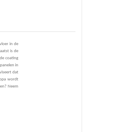
loer in de
atst is de
de coating
panelen in
iseert dat
ropa wordt
aten? Neem