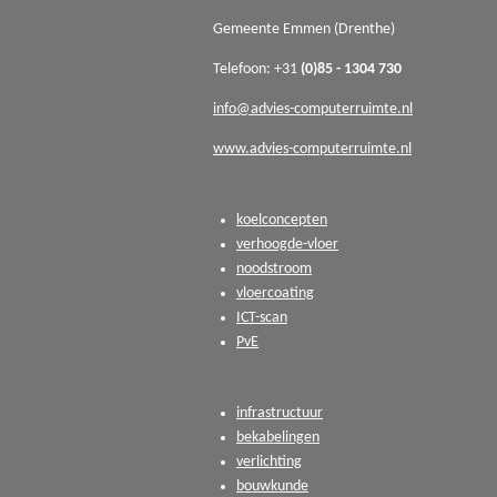
Gemeente Emmen (Drenthe)
Telefoon: +31
(0)85 - 1304 730
info@advies-computerruimte.nl
www.advies-computerruimte.nl
koelconcepten
verhoogde-vloer
noodstroom
vloercoating
ICT-scan
PvE
infrastructuur
bekabelingen
verlichting
bouwkunde