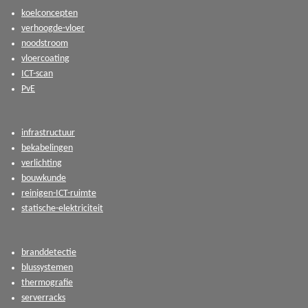
koelconcepten
verhoogde-vloer
noodstroom
vloercoating
ICT-scan
PvE
infrastructuur
bekabelingen
verlichting
bouwkunde
reinigen-ICT-ruimte
statische-elektriciteit
branddetectie
blussystemen
thermografie
serverracks