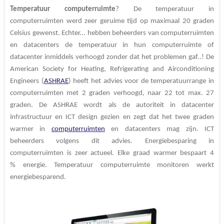
n
e
n
Temperatuur computerruimte
? De
temperatuur in
computerruimten werd zeer geruime tijd op maximaal 20 graden
Celsius gewenst. Echter... hebben beheerders van computerruimten
en datacenters de temperatuur in hun computerruimte of
datacenter inmiddels verhoogd zonder dat het problemen gaf..! De
American Society for Heating, Refrigerating and Airconditioning
Engineers (
ASHRAE
) heeft het advies voor de temperatuurrange in
computerruimten met 2 graden verhoogd, naar 22 tot max. 27
graden. De ASHRAE wordt als de autoriteit in datacenter
infrastructuur en ICT design gezien en zegt dat het twee graden
warmer in
computerruimten
en datacenters mag zijn. ICT
beheerders volgens dit advies. Energiebesparing in
computerruimten is zeer actueel. Elke graad warmer bespaart 4
% energie. Temperatuur computerruimte monitoren werkt
energiebesparend.