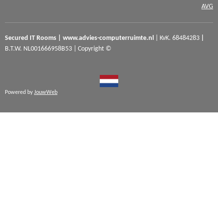
AVG
Secured IT Rooms | www.advies-computerruimte.nl
| KvK. 68484283
|
B.T.W.
NL001666958B53 |
Copyright ©
Powered by
JouwWeb