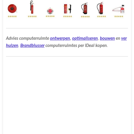
Advies
computerruimte
ontwerpen
,
optimaliseren
,
bouwen
en
ver
huizen
.
Brandblusser
computerruimtes
per
IDeal
kopen
.