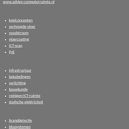
www.advies-computerruimte.nl
koelconcepten
verhoogde-vloer
noodstroom
vloercoating
ICT-scan
PvE
infrastructuur
bekabelingen
verlichting
bouwkunde
reinigen-ICT-ruimte
statische-elektriciteit
branddetectie
blussystemen