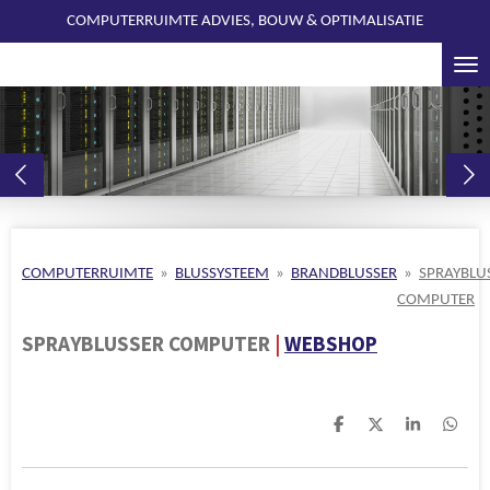
COMPUTERRUIMTE ADVIES, BOUW & OPTIMALISATIE
Ga
direct
naar
de
hoofdinhoud
COMPUTERRUIMTE
»
BLUSSYSTEEM
»
BRANDBLUSSER
»
SPRAYBLU
COMPUTER
SPRAYBLUSSER COMPUTER
|
WEBSHOP
D
D
S
D
e
e
h
e
l
e
a
l
e
l
r
e