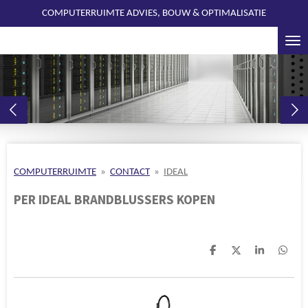
COMPUTERRUIMTE ADVIES, BOUW & OPTIMALISATIE
Ga
direct
naar
de
hoofdinhoud
COMPUTERRUIMTE
»
CONTACT
»
IDEAL
PER IDEAL BRANDBLUSSERS KOPEN
D
D
S
D
e
e
h
e
l
e
a
l
e
l
r
e
n
e
n