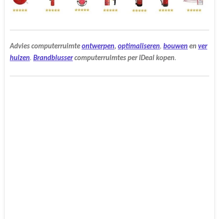
Advies
computerruimte
ontwerpen
,
optimaliseren
,
bouwen
en
ver
huizen
.
Brandblusser
computerruimtes
per
IDeal
kopen
.