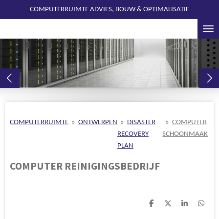
COMPUTERRUIMTE ADVIES, BOUW & OPTIMALISATIE
Ga
direct
naar
de
hoofdinhoud
COMPUTERRUIMTE
»
ONTWERPEN
»
DISASTER
»
COMPUTER
RECOVERY
SCHOONMAAK
PLAN
COMPUTER REINIGINGSBEDRIJF
D
D
S
D
e
e
h
e