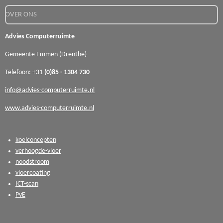
OVER ONS
Advies Computerruimte
Gemeente Emmen (Drenthe)
Telefoon: +31
(0)85 - 1304 730
info@advies-computerruimte.nl
www.advies-computerruimte.nl
koelconcepten
verhoogde-vloer
noodstroom
vloercoating
ICT-scan
PvE