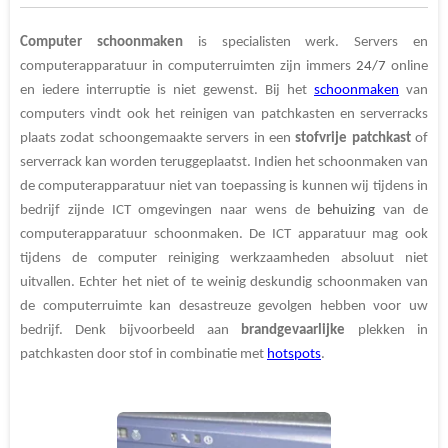
l
e
a
l
e
l
r
e
n
e
n
Computer schoonmaken
is specialisten werk. Servers en
computerapparatuur in computerruimten zijn immers
24/7
online
en iedere interruptie is niet gewenst.
Bij het
schoonmaken
van
computers vindt ook het reinigen van patchkasten en serverracks
plaats zodat schoongemaakte servers in een
stofvrije patchkast
of
serverrack kan worden teruggeplaatst. Indien het schoonmaken van
de computer
apparatuur niet van toepassing is kunnen wij tijdens in
bedrijf zijnde ICT omgevingen naar wens de
behuizing
van de
computerapparatuur schoonmaken.
De ICT apparatuur mag ook
tijdens de computer reiniging werkzaamheden absoluut niet
uitvallen. Echter het niet of te weinig deskundig schoonmaken van
de computerruimte kan desastreuze gevolgen hebben voor uw
bedrijf. Denk bijvoorbeeld aan
brandgevaarlijke
plekken in
patchkasten door stof in combinatie met
hotspots
.