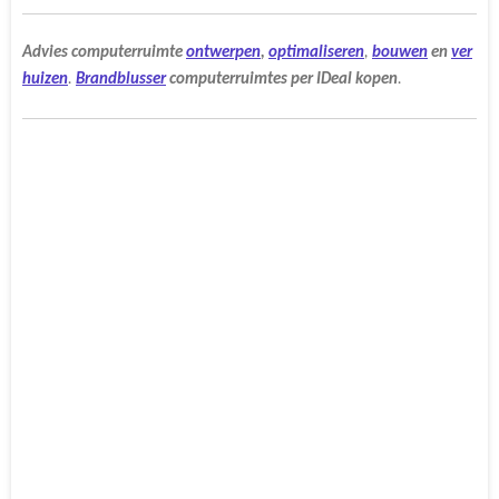
Advies
computerruimte
ontwerpen
,
optimaliseren
,
bouwen
en
ver
huizen
.
Brandblusser
computerruimtes
per
IDeal
kopen
.